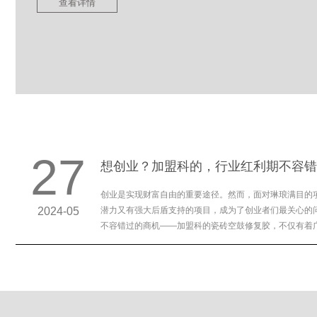
查看详情
27
想创业？加盟科的，行业红利期不容错
创业是实现财富自由的重要途径。然而，面对琳琅满目的
2024-05
潜力又有强大后盾支持的项目，成为了创业者们最关心的
不容错过的商机——加盟科的瓷砖空鼓修复胶，不仅有着
业务扶持政策，可以助您轻松开启创业之路。...